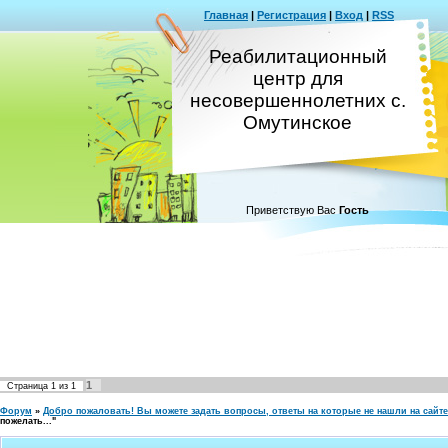
Главная
|
Регистрация
|
Вход
|
RSS
Реабилитационный
центр для
несовершеннолетних с.
Омутинское
Приветствую Вас
Гость
1
Страница
1
из
1
Форум
»
Добро пожаловать! Вы можете задать вопросы, ответы на которые не нашли на сайте
пожелать..."