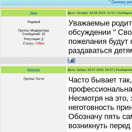
" Своему ре
Alisa
Дата: Четверг, 04.06.2015, 11:51 | Сообщен
Уважаемые родите
Рядовой
обсуждении " Свое
Группа: Модераторы
Сообщений:
15
пожелания будут 
Репутация:
0
Статус:
Offline
раздаваться детя
Helenizh
Дата: Среда, 24.07.2024, 04:37 | Сообщени
Часто бывает так,
Группа: Гости
профессиональна
Несмотря на это,
неготовность при
Обозначу пять са
возникнуть перед