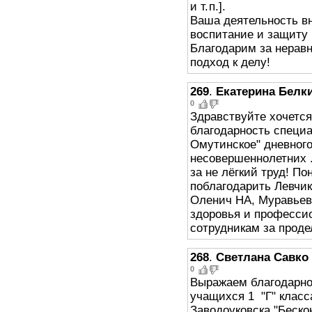
и т. п.].
Ваша деятельность в
воспитание и защиту
Благодарим за нерав
подход к делу!
269
.
Екатерина Белк
0
Здравствуйте хочетс
благодарность спец
Омутинское" дневног
несовершеннолетних 
за не лёгкий труд! П
поблагодарить Левчик
Оленич НА, Муравьева
здоровья и профессио
сотрудникам за проде
268
.
Светлана Савко
0
Выражаем благодарно
учащихся 1 "Г" клас
Заводоуковска "Беск