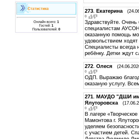
Статистика
273
.
Екатерина
(24.0
0
Здравствуйте. Очень
Онлайн всего:
1
Гостей:
1
специалистам АУСОН 
Пользователей:
0
оказанную помощь мо
удовольствием ходят 
Специалисты всегда 
ребёнку. Детки ждут 
272
.
Олеся
(24.06.202
0
ОДП. Выражаю благод
оказаную услугу. Все
271
.
МАУДО "ДШИ им.
Ялуторовска
(17.06.
0
В лагере «Творческое
Мамонтова г. Ялутор
уделяем безопасност
с участием детей. Сп
Детства Людмиле Дм