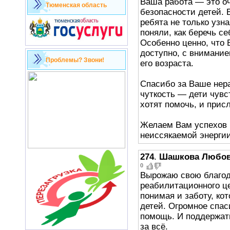
Ваша работа — это оч
Тюменская область
безопасности детей.
ребята не только узна
поняли, как беречь се
Особенно ценно, что
доступно, с внимание
Проблемы? Звони!
его возраста.
Спасибо за Ваше нер
чуткость — дети чувс
хотят помочь, и при
Желаем Вам успехов 
неиссякаемой энергии
274
.
Шашкова Любо
0
Вырожаю свою благод
реабилитационного це
понимая и заботу, ко
детей. Огромное спас
помощь. И поддержат
за всё.