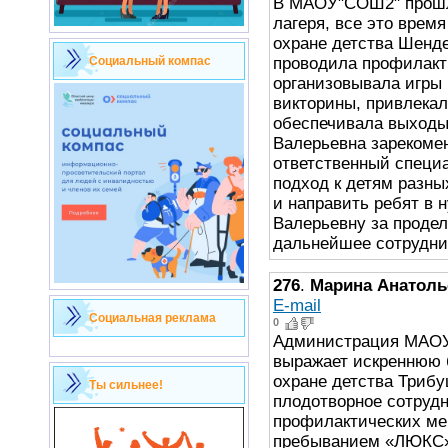
В МАОУ"СОШ2" прошл
лагеря, все это врем
охране детства Шенде
проводила профилакт
Социальный компас
организовывала игры 
викторины, привлекал
обеспечивала выходы
Валерьевна зарекомен
ответственный специ
подход к детям разны
и направить ребят в 
Валерьевну за продел
дальнейшее сотрудни
276
.
Марина Анатоль
E-mail
Социальная реклама
0
Администрация МАОУ
выражает искреннюю 
охране детства Триб
Ты сильнее!
плодотворное сотруд
профилактических ме
пребыванием «ЛЮКС