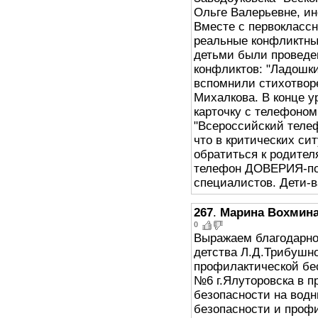
Ольге Валерьевне, ин
Вместе с первокласс
реальные конфликтны
детьми были проведе
конфликтов: "Ладошки"
вспомнили стихотвор
Михалкова. В конце у
карточку с телефоно
"Всероссийский телеф
что в критических си
обратиться к родител
телефон ДОВЕРИЯ-по
специалистов. Дети-в
267
.
Марина Вохмин
0
Выражаем благодарно
детства Л.Д.Трибушн
профилактической бе
№6 г.Ялуторовска в п
безопасности на водн
безопасности и проф