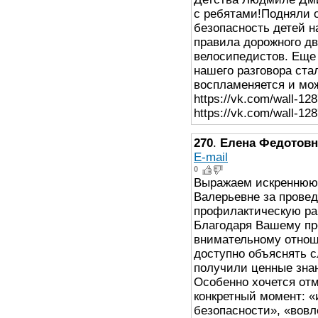
с ребятами!Подняли о
безопасность детей н
правила дорожного д
велосипедистов. Еще
нашего разговора ста
воспламеняется и мо
https://vk.com/wall-1
https://vk.com/wall-1
270
.
Елена Федотовн
E-mail
0
Выражаем искреннюю 
Валерьевне за прове
профилактическую ра
Благодаря Вашему пр
внимательному отнош
доступно объяснять 
получили ценные знан
Особенно хочется от
конкретный момент: «
безопасности», «вов