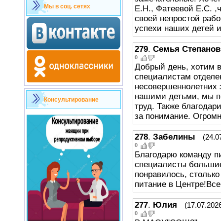
Мы в соц. сетях
Е.Н., Фатеевой Е.С. ,
своей непростой рабо
успехи наших детей 
279
.
Семья Степано
0
Добрый день, хотим 
специалистам отделе
несовершеннолетних з
нашими детьми, мы по
Консультирование
труд. Также благодар
за понимание. Огромн
278
.
Забелины
(24.0
0
Благодарю команду пи
специалисты больши
понравилось, стольк
питание в Центре!Вс
277
.
Юлия
(17.07.2026
0