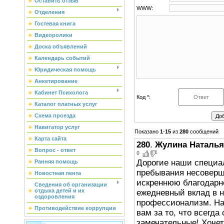
Оставить отзыв
WWW:
Отделения
Гостевая книга
Видеоролики
Доска объявлений
Календарь событий
Юридическая помощь
Анкетирование
Кабинет Психолога
Код *:
Каталог платных услуг
Схема проезда
Навигатор услуг
Показано
1
-
15
из
280
сообщений
Карта сайта
280
.
Жулина Наталья
Вопрос - ответ
0
Дорогие наши специа
Ранняя помощь
пребывания несоверш
Новостная лента
искреннюю благодарн
Сведения об организации
отдыха детей и их
ежедневный вклад в н
оздоровления
профессионализм. На
Противодействие коррупции
вам за то, что всегда
замечательные! Хочет