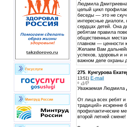
Людмила Дмитриевна
целый цикл профилак
беседы — это не скуч
интересные диалоги, 
сердцах детей. Она д
ребятам правила пове
общественных местах 
главном — ценности 
Желаем Вам дальней
успехов, здоровья и 
важном деле охраны д
Госуслуги
275
.
Кунгурова Екат
E-mail
13:51)
0
Уважаемая Людмила 
От лица всех ребят и
Минтруд России
традиций» искренне б
профилактические ме
второй летней смене!