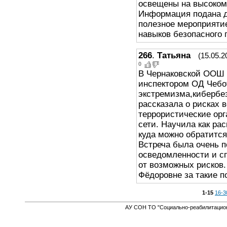
освещены на высоком
Информация подана д
полезное мероприяти
навыков безопасного 
266
.
Татьяна
(15.05.2
0
В Чернаковской ООШ 
инспектором ОД Чебо
экстремизма,кибербе
рассказала о рисках 
террористические ор
сети. Научила как рас
куда можно обратится
Встреча была очень п
осведомленности и с
от возможных рисков
Фёдоровне за такие п
1-15
16-3
АУ СОН ТО "Социально-реабилитацион