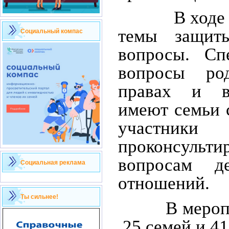
В ходе вст
темы защиты
Социальный компас
вопросы. Сп
вопросы род
правах и в
имеют семьи 
участн
проконсультир
вопросам д
Социальная реклама
отношений.
Ты сильнее!
В мероприя
25 семей и 41