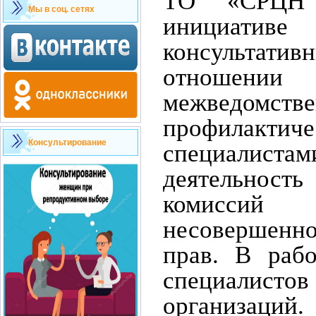
ТО «СРЦН 
Мы в соц. сетях
инициатив
консультатив
отношении 
межведомств
профилакт
Консультирование
специалист
деятельно
комисс
несовершен
прав. В раб
специалист
организаций.