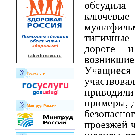
обсуди
ключев
мультфил
типичные
дороге и
возникш
Учащие
Госуслуги
участвов
приводил
примеры, 
Минтруд России
безопасн
проезжей ч