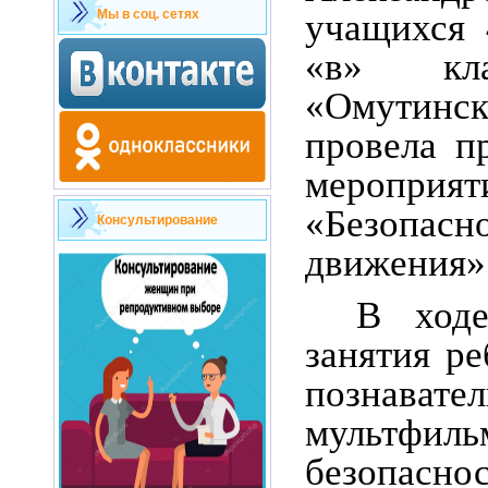
учащихся 
Мы в соц. сетях
«в» кл
«Омутинс
провела п
меропри
«Безопасн
Консультирование
движения»
В ходе
занятия ре
познавате
мультфи
безопаснос