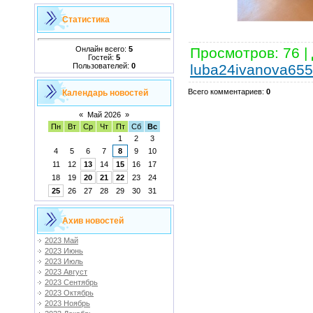
Статистика
Онлайн всего:
5
Просмотров
:
76
|
Гостей:
5
Пользователей:
0
luba24ivanova65
Всего комментариев
:
0
Календарь новостей
«
Май 2026
»
Пн
Вт
Ср
Чт
Пт
Сб
Вс
1
2
3
4
5
6
7
8
9
10
11
12
13
14
15
16
17
18
19
20
21
22
23
24
25
26
27
28
29
30
31
Ахив новостей
2023 Май
2023 Июнь
2023 Июль
2023 Август
2023 Сентябрь
2023 Октябрь
2023 Ноябрь