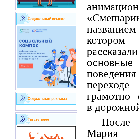
анимацио
«Смеша
Социальный компас
названием
которо
рассказа
основн
поведения
переход
грамотно 
Социальная реклама
в дорожной
Посл
Ты сильнее!
Мария А