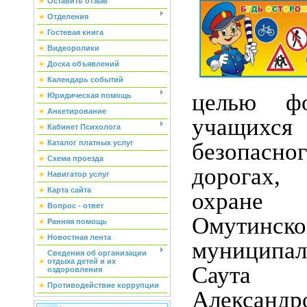
Оставить отзыв
Отделения
Гостевая книга
Видеоролики
Доска объявлений
Календарь событий
целью фо
Юридическая помощь
Анкетирование
учащих
Кабинет Психолога
безопасно
Каталог платных услуг
Схема проезда
дорогах,
Навигатор услуг
Карта сайта
охран
Вопрос - ответ
Омутинско
Ранняя помощь
Новостная лента
муниципа
Сведения об организации
отдыха детей и их
Саут
оздоровления
Противодействие коррупции
Алексан