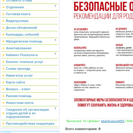
Оставить отзыв
Отделения
Гостевая книга
Видеоролики
Доска объявлений
Календарь событий
Юридическая помощь
Анкетирование
Кабинет Психолога
Каталог платных услуг
Схема проезда
Навигатор услуг
Карта сайта
Вопрос - ответ
Ранняя помощь
Новостная лента
Сведения об организации
отдыха детей и их
оздоровления
Просмотров
:
53
|
Добавил
:
luba24ivanova6552
|
Рейт
Противодействие коррупции
Всего комментариев
:
0