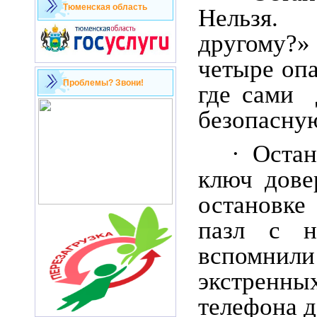
Тюменская область
Нельзя
другому?
четыре оп
Проблемы? Звони!
где сами 
безопасную
· Оста
ключ дове
остановке
пазл с н
вспомни
экстрен
телефона д