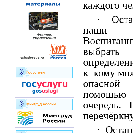
каждого че
· Ост
наши с
Воспитанн
выбрать
определен
к кому мож
Госуслуги
опасной
помощь
очередь. 
Минтруд России
перечёркну
· Оста