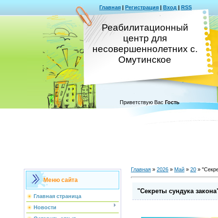
Главная
|
Регистрация
|
Вход
|
RSS
Реабилитационный
центр для
несовершеннолетних с.
Омутинское
Приветствую Вас
Гость
Главная
»
2026
»
Май
»
20
» "Секре
Меню сайта
"Секреты сундука закона
Главная страница
Новости