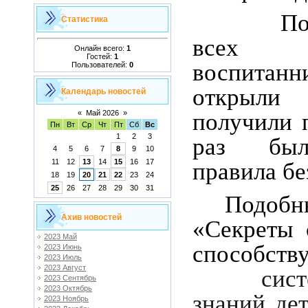
После 
Статистика
всех
Онлайн всего:
1
Гостей:
1
воспита
Пользователей:
0
открыл
Календарь новостей
получили п
«
Май 2026
»
Пн
Вт
Ср
Чт
Пт
Сб
Вс
1
2
3
раз был
4
5
6
7
8
9
10
11
12
13
14
15
16
17
правила бе
18
19
20
21
22
23
24
25
26
27
28
29
30
31
Подобн
Ахив новостей
«Секреты 
2023 Май
способств
2023 Июнь
2023 Июль
2023 Август
сис
2023 Сентябрь
2023 Октябрь
знаний де
2023 Ноябрь