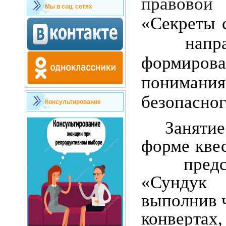
правовой
Мы в соц. сетях
«Секреты с
направ
формиров
понимания
безопасног
Консультирование
Заняти
форме кве
предсто
«Сунду
выполнив ч
конверта