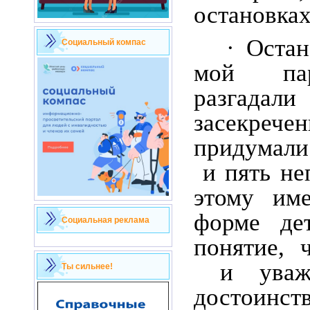
остановках
· Оста
Социальный компас
мой пар
разгад
засекреч
придумали
и пять не
этому им
форме де
Социальная реклама
понятие, ч
и уваже
Ты сильнее!
достоин