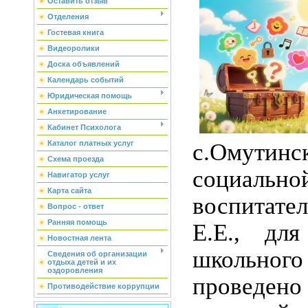
Оставить отзыв
Отделения
Гостевая книга
Видеоролики
Доска объявлений
Календарь событий
Юридическая помощь
Анкетирование
Кабинет Психолога
с.Омутинск
Каталог платных услуг
Схема проезда
социально
Навигатор услуг
Карта сайта
воспитат
Вопрос - ответ
Ранняя помощь
Е.Е., для
Новостная лента
школьно
Сведения об организации
отдыха детей и их
оздоровления
проведен
Противодействие коррупции