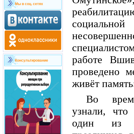
Мы в соц. сетях
реабилитац
социально
несовершенн
специалист
работе Вши
Консультирование
проведено м
живёт память
Во врем
узнали, что
один из 