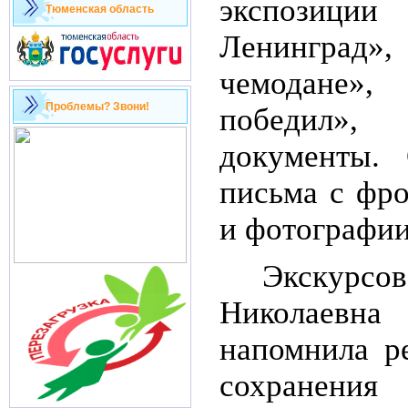
экспозиц
Тюменская область
Ленингра
чемодане»,
Проблемы? Звони!
победил»
документы. 
письма с фро
и фотографии
Экскур
Николае
напомнила р
сохранени