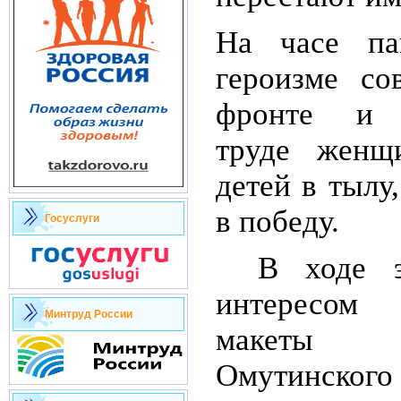
На часе па
героизме со
фронте и с
труде женщ
детей в тылу
в победу.
Госуслуги
В ходе э
интересом
Минтруд России
макеты 
Омутинс