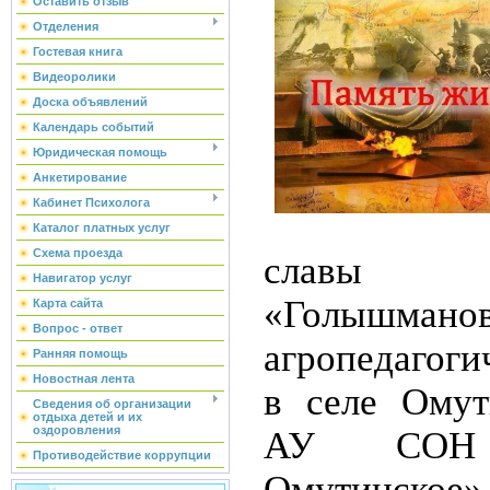
Оставить отзыв
Отделения
Гостевая книга
Видеоролики
Доска объявлений
Календарь событий
Юридическая помощь
Анкетирование
Кабинет Психолога
Каталог платных услуг
Схема проезда
славы
Навигатор услуг
«Голышманов
Карта сайта
Вопрос - ответ
агропедагоги
Ранняя помощь
Новостная лента
в селе Омут
Сведения об организации
отдыха детей и их
оздоровления
АУ СОН
Противодействие коррупции
Омутинско