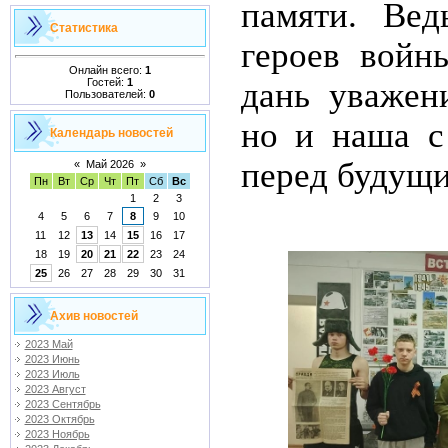
памяти. Вед
Статистика
героев войн
Онлайн всего:
1
Гостей:
1
дань уважен
Пользователей:
0
но и наша с
Календарь новостей
перед будущ
«
Май 2026
»
Пн
Вт
Ср
Чт
Пт
Сб
Вс
1
2
3
4
5
6
7
8
9
10
11
12
13
14
15
16
17
18
19
20
21
22
23
24
25
26
27
28
29
30
31
Ахив новостей
2023 Май
2023 Июнь
2023 Июль
2023 Август
2023 Сентябрь
2023 Октябрь
2023 Ноябрь