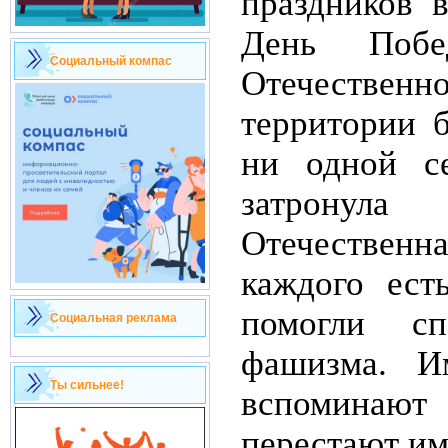
праздников 
День Поб
Социальный компас
Отечестве
территории 
ни одной с
затронул
Отечестве
каждого ест
помогли с
Социальная реклама
фашизма. И
Ты сильнее!
вспоминают 
перестают им