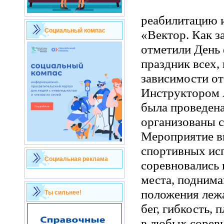
реабилитацию и
Социальный компас
«Вектор. Как з
отметили День 
праздник всех,
зависимости от
Инструктором 
была проведена
организованы с
Мероприятие вк
спортивных ис
Социальная реклама
соревновались 
места, поднима
положения лежа
Ты сильнее!
бег, гибкость, 
в любых сорев