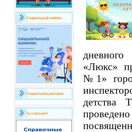
Социальный компас
дневног
«Люкс» 
№1» горо
инспекто
Социальная реклама
детства 
проведен
Ты сильнее!
посвяще