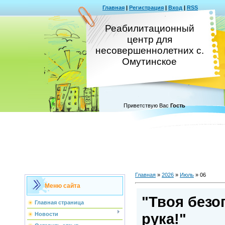
Главная
|
Регистрация
|
Вход
|
RSS
Реабилитационный
центр для
несовершеннолетних с.
Омутинское
Приветствую Вас
Гость
Главная
»
2026
»
Июль
»
06
Меню сайта
"Твоя безо
Главная страница
рука!"
Новости