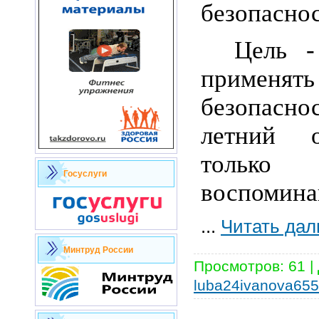
безопаснос
Цель -
примен
безопас
летний 
тольк
Госуслуги
воспомина
...
Читать дал
Минтруд России
Просмотров:
61
|
luba24ivanova65