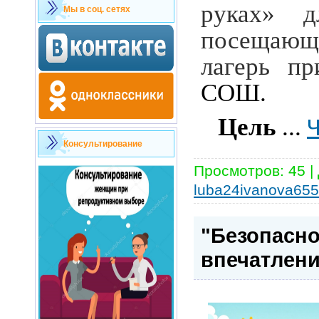
руках» д
Мы в соц. сетях
посеща
лагерь п
СОШ.
Цель
...
Ч
Консультирование
Просмотров:
45
|
luba24ivanova65
"Безопасно
впечатлени