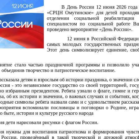
В День России 12 июня 2026 год
«СРЦН Омутинское» для детей проходящ
отделении социальной реабилитации 
специалистом по социальной работе В
проведено мероприятие «День России».
12 июня в Российской Федерации о
самых молодых государственных праздн
Этот день символизирует единение, сво
о частью праздничной программы и позволило участ
 объединив творчество и патриотическое воспитание.
ла детям и взрослым об истории праздника, о значении слов
оссия - это независимое государство со своей территорией, го
но избранным президентом. Ребята узнали о флаге, гимне и гер
а, об их истории и значении, о важных случаях и событиях, ко
одные символы ребята назвали сами и с удовольствием рассказ
роприятия вспоминали пословицы и поговорки о Родине, игра
о быте, истории и культуре русского народа
ети нарисовали рисунки с флагом России.
нужны для воспитания патриотизма и формирования чувств
 России, проведённый в такой творческой и дружной атмосф