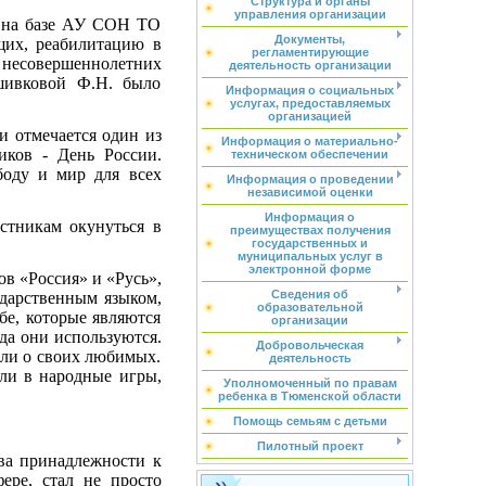
Структура и органы
управления организации
а на базе АУ СОН ТО
Документы,
их, реабилитацию в
регламентирующие
несовершеннолетних
деятельность организации
шивковой Ф.Н. было
Информация о социальных
услугах, предоставляемых
организацией
тмечается один из
Информация о материально-
иков - День России.
техническом обеспечении
боду и мир для всех
Информация о проведении
независимой оценки
Информация о
никам окунуться в
преимуществах получения
государственных и
муниципальных услуг в
электронной форме
 «Россия» и «Русь»,
Сведения об
сударственным языком,
образовательной
бе, которые являются
организации
гда они используются.
Добровольческая
али о своих любимых.
деятельность
ли в народные игры,
Уполномоченный по правам
ребенка в Тюменской области
Помощь семьям с детьми
Пилотный проект
а принадлежности к
ере, стал не просто