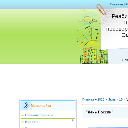
Главная
|
Р
Реаби
ц
несовер
Ом
При
Главная
»
2026
»
Июнь
»
15
» "
Меню сайта
"День России"
Главная страница
Новости