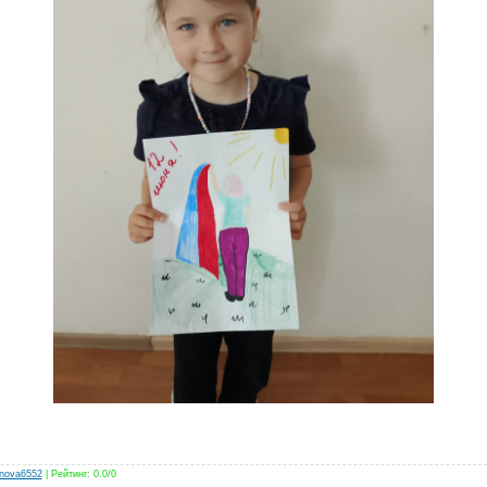
anova6552
|
Рейтинг
:
0.0
/
0