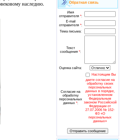
Обратная связь
овековому наследию.
Имя
отправителя
*
:
E-mail
отправителя
*
:
Тема письма:
Текст
сообщения
*
:
Оценка сайта:
Настоящим Вы
даете согласие на
обработку своих
персональных
данных в порядке,
Согласие на
установленном
обработку
Федеральным
персональных
законом Российской
данных
*
:
Федерации от
27.07.2006 № 152-
ФЗ «О
персональных
данных»