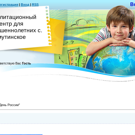
В
егистрация
|
Вход
|
RSS
литационный
ентр для
шеннолетних с.
утинское
ветствую Вас
Гость
День России"