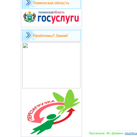
Тюменская область
Проблемы? Звони!
Просмотров
:
69
|
Добавил
:
luba24iv