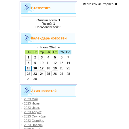
Всего комментариев
:
0
Статистика
Онлайн всего:
1
Гостей:
1
Пользователей:
0
Календарь новостей
«
Июнь 2026
»
Пн
Вт
Ср
Чт
Пт
Сб
Вс
1
2
3
4
5
6
7
8
9
10
11
12
13
14
15
16
17
18
19
20
21
22
23
24
25
26
27
28
29
30
Ахив новостей
2023 Май
2023 Июнь
2023 Июль
2023 Август
2023 Сентябрь
2023 Октябрь
2023 Ноябрь