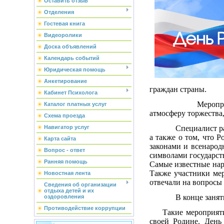
Оставить отзыв
Отделения
Гостевая книга
Видеоролики
Доска объявлений
Календарь событий
Юридическая помощь
Анкетирование
граждан страны.
Кабинет Психолога
Мероприятие стал
Каталог платных услуг
атмосферу торжества,
Схема проезда
Специалист рассказа
Навигатор услуг
а также о том, что Р
Карта сайта
законами и всенарод
Вопрос - ответ
символами государств
Ранняя помощь
Самые известные нар
Также участники ме
Новостная лента
отвечали на вопросы 
Сведения об организации
отдыха детей и их
В конце занятия д
оздоровления
Противодействие коррупции
Такие мероприятия 
своей Родине. День