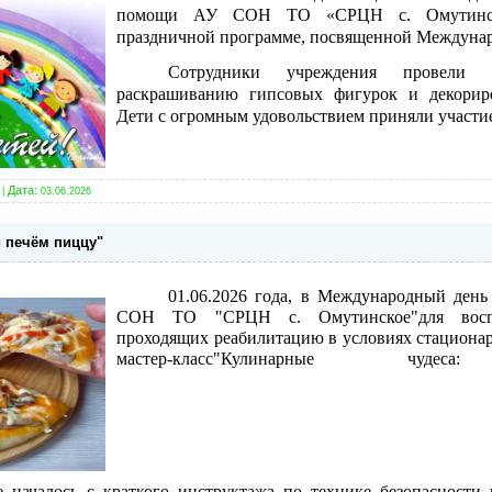
помощи АУ СОН ТО «СРЦН с. Омутинско
праздничной программе, посвященной Междунар
Сотрудники учреждения провели 
раскрашиванию гипсовых фигурок и декорир
Дети с огромным удовольствием приняли участи
Дата:
|
03.06.2026
и печём пиццу"
01.06.2026 года, в Международный день
СОН ТО "СРЦН с. Омутинское"для воспи
проходящих реабилитацию в условиях стациона
мастер-класс"Кулинарные 
 началось с краткого инструктажа по технике безопасности