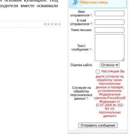
Обратная связь
одители вместе осваивали
Имя
отправителя
*
:
E-mail
отправителя
*
:
Тема письма:
Текст
сообщения
*
:
Оценка сайта:
Настоящим Вы
даете согласие на
обработку своих
персональных
данных в порядке,
Согласие на
установленном
обработку
Федеральным
персональных
законом Российской
данных
*
:
Федерации от
27.07.2006 № 152-
ФЗ «О
персональных
данных»