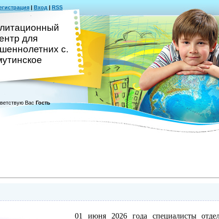
егистрация
|
Вход
|
RSS
литационный
ентр для
шеннолетних с.
утинское
ветствую Вас
Гость
01 июня 2026 года специалисты отде