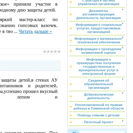
Структура и органы
е» приняли участие в
управления организации
одному дню защиты детей.
Документы,
регламентирующие
деятельность организации
яркий мастер-класс по
ованию гипсовых вазочек.
Информация о социальных
услугах, предоставляемых
е в тво
...
Читать дальше »
организацией
Информация о материально-
техническом обеспечении
Информация о проведении
независимой оценки
Информация о
преимуществах получения
государственных и
муниципальных услуг в
электронной форме
 защиты детей,в стенах АУ
Сведения об
образовательной
танников и родителей,
организации
ра,успешно прошел вкусный
Добровольческая
чудеса: лепим и
деятельность
Уполномоченный по правам
ребенка в Тюменской области
Помощь семьям с детьми
Пилотный проект
 и основам кулинарии. Под