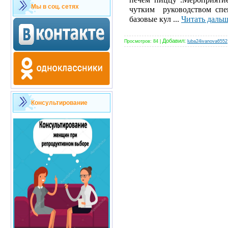
Мы в соц. сетях
чутким руководством спе
базовые кул
...
Читать дальш
Добавил:
Просмотров:
84
|
luba24ivanova6552
Консультирование