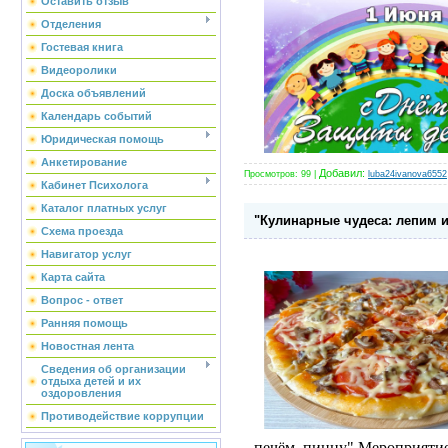
Оставить отзыв
Отделения
Гостевая книга
Видеоролики
Доска объявлений
Календарь событий
Юридическая помощь
Анкетирование
Добавил:
Просмотров:
99
|
luba24ivanova6552
Кабинет Психолога
Каталог платных услуг
"Кулинарные чудеса: лепим 
Схема проезда
Навигатор услуг
Карта сайта
Вопрос - ответ
Ранняя помощь
Новостная лента
Сведения об организации
отдыха детей и их
оздоровления
Противодействие коррупции
печём пиццу".Мероприятие