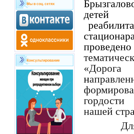
Брызгало
Мы в соц. сетях
детей 
реабилита
стационара
провед
тематичес
Консультирование
«Дорога
н
аправ
формиров
гордости
нашей стр
Для ст