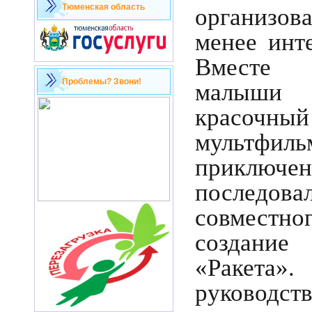
Тюменская область
организова
менее инт
Вместе 
Проблемы? Звони!
малыши
красочны
мультфиль
приключ
послед
совместно
создани
«Ракета»
руководст