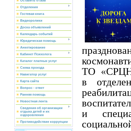
Оставить отзыв
Отделения
Гостевая книга
Видеоролики
Доска объявлений
Календарь событий
Юридическая помощь
празд
Анкетирование
Кабинет Психолога
космонавт
Каталог платных услуг
ТО
«
СРЦН
Схема проезда
Навигатор услуг
в отделе
Карта сайта
Вопрос - ответ
реабилита
Ранняя помощь
воспитател
Новостная лента
Сведения об организации
и спец
отдыха детей и их
оздоровления
социал
Противодействие коррупции