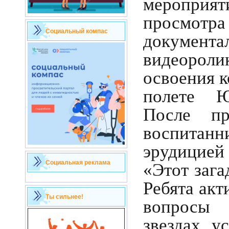
мероприя
просмотра
Социальный компас
документа
видеорол
освоения к
полете Ю
После пр
воспитан
эрудицие
Социальная реклама
«Этот зага
Ребята акт
Ты сильнее!
вопросы
звездах, у