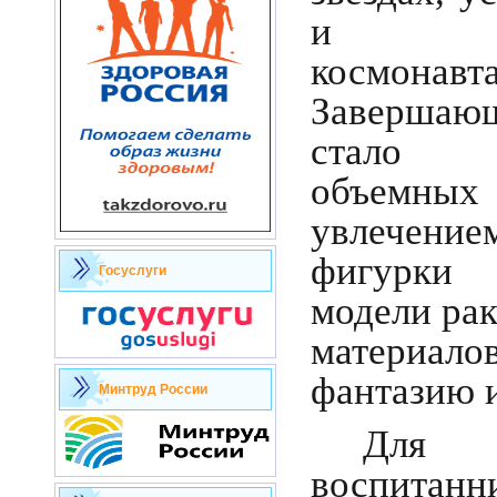
и лег
космонавта
Заверша
стало и
объемных 
увлечени
фигурки 
Госуслуги
модели рак
материа
фантазию и
Минтруд России
Для
воспит