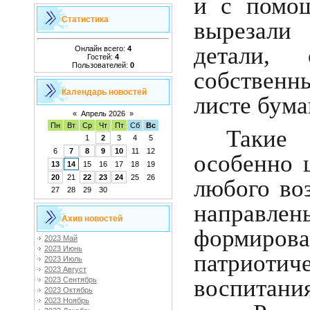
и с помо
Статистика
вырезали
детали, 
Онлайн всего:
4
Гостей:
4
Пользователей:
0
собственны
Календарь новостей
листе бума
«
Апрель 2026
»
Пн
Вт
Ср
Чт
Пт
Сб
Вс
Такие
1
2
3
4
5
6
7
8
9
10
11
12
особенно 
13
14
15
16
17
18
19
20
21
22
23
24
25
26
любого во
27
28
29
30
напра
Ахив новостей
формирова
2023 Май
2023 Июнь
патриотич
2023 Июль
2023 Август
воспитани
2023 Сентябрь
2023 Октябрь
2023 Ноябрь