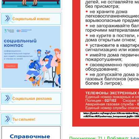
Социальный компас
Социальная реклама
Ты сильнее!
Добавил:
Просмотров:
71
|
lub