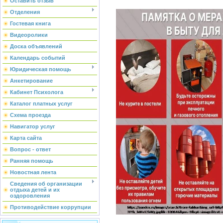
Оставить отзыв
Отделения
Гостевая книга
Видеоролики
Доска объявлений
Календарь событий
Юридическая помощь
Анкетирование
Кабинет Психолога
Каталог платных услуг
Схема проезда
Навигатор услуг
Карта сайта
Вопрос - ответ
Ранняя помощь
Новостная лента
Сведения об организации
отдыха детей и их
оздоровления
Противодействие коррупции