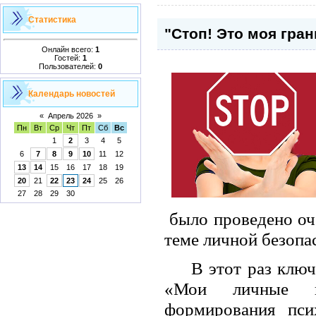
Статистика
"Стоп! Это моя гран
Онлайн всего:
1
Гостей:
1
Пользователей:
0
Календарь новостей
«
Апрель 2026
»
Пн
Вт
Ср
Чт
Пт
Сб
Вс
1
2
3
4
5
6
7
8
9
10
11
12
13
14
15
16
17
18
19
20
21
22
23
24
25
26
27
28
29
30
было проведено оч
теме личной безопа
В этот раз ключ
«Мои личные г
формирования пси