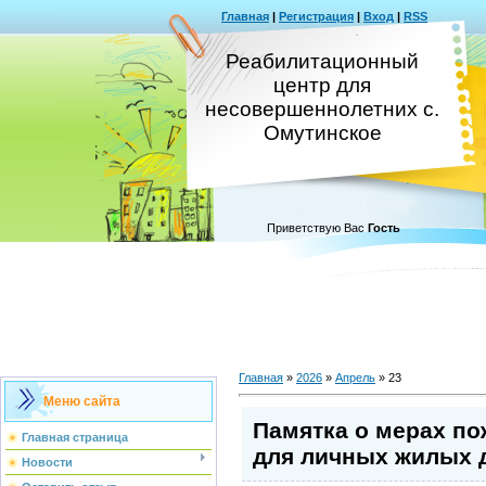
Главная
|
Регистрация
|
Вход
|
RSS
Реабилитационный
центр для
несовершеннолетних с.
Омутинское
Приветствую Вас
Гость
Главная
»
2026
»
Апрель
»
23
Меню сайта
Памятка о мерах по
Главная страница
для личных жилых 
Новости