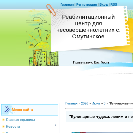
Главная
|
Регистрация
|
Вход
|
RSS
Реабилитационный
центр для
несовершеннолетних с.
Омутинское
Приветствую Вас
Гость
Главная
»
2026
»
Июнь
»
3
» "Кулинарные чу
Меню сайта
"Кулинарные чудеса: лепим и п
Главная страница
Новости