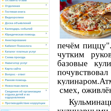
Оставить отзыв
Отделения
Гостевая книга
Видеоролики
Доска объявлений
Календарь событий
Юридическая помощь
Анкетирование
печём пиццу"
Кабинет Психолога
чутким руков
Каталог платных услуг
Схема проезда
базовые кул
Навигатор услуг
Карта сайта
по
Вопрос - ответ
кулинаром.
Ат
Ранняя помощь
Новостная лента
смех, оживлё
Сведения об организации
отдыха детей и их
оздоровления
Кульминац
Противодействие коррупции
кулинарными 