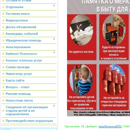
Оставить отзыв
Отделения
Гостевая книга
Видеоролики
Доска объявлений
Календарь событий
Юридическая помощь
Анкетирование
Кабинет Психолога
Каталог платных услуг
Схема проезда
Навигатор услуг
Карта сайта
Вопрос - ответ
Ранняя помощь
Новостная лента
Сведения об организации
отдыха детей и их
оздоровления
Противодействие коррупции
Просмотров
:
83
|
Добавил
:
luba24ivanova6552
|
Рейт