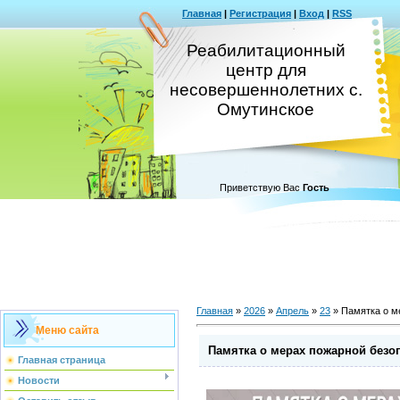
Главная
|
Регистрация
|
Вход
|
RSS
Реабилитационный
центр для
несовершеннолетних с.
Омутинское
Приветствую Вас
Гость
Главная
»
2026
»
Апрель
»
23
» Памятка о м
Меню сайта
Памятка о мерах пожарной безо
Главная страница
Новости